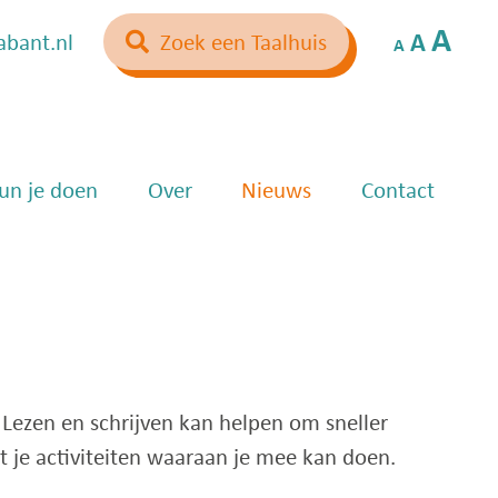
Lettertype
Letter
Let
A
A
abant.nl
Zoek een Taalhuis
A
grootte
groott
gro
verkleinen.
resett
ver
un je doen
Over
Nieuws
Contact
. Lezen en schrijven kan helpen om sneller
t je activiteiten waaraan je mee kan doen.