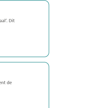
al’. Dit
ent de